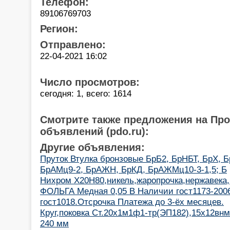
Телефон:
89106769703
Регион:
Отправлено:
22-04-2021 16:02
Число просмотров:
сегодня: 1, всего: 1614
Смотрите также предложения на Пр
объявлений (pdo.ru):
Другие объявления:
Пруток Втулка бронзовые БрБ2, БрНБТ, БрХ, 
БрАМц9-2, БрАЖН, БрКД, БрАЖМц10-3-1,5; Б
Нихром Х20Н80,никель,жаропрочка,нержавека
ФОЛЬГА Медная 0,05 В Наличии гост1173-2006
гост1018.Отсрочка Платежа до 3-ёх месяцев.
Круг,поковка Ст.20х1м1ф1-тр(ЭП182),15х12в
240 мм