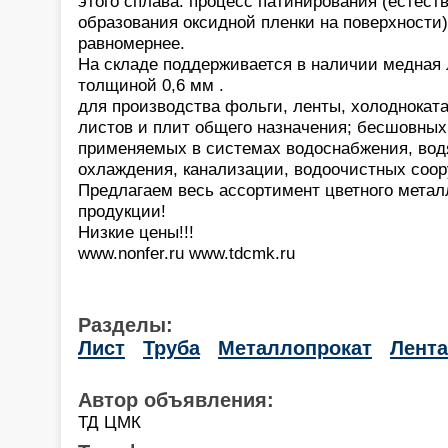
этого сплава: процесс патинирования (естест
образования оксидной пленки на поверхности)
равномернее.
На складе поддерживается в наличии медная 
толщиной 0,6 мм .
для производства фольги, ленты, холоднокат
листов и плит общего назначения; бесшовных
применяемых в системах водоснабжения, водя
охлаждения, канализации, водоочистных соо
Предлагаем весь ассортимент цветного метал
продукции!
Низкие цены!!!
www.nonfer.ru www.tdcmk.ru
Разделы:
Лист
Труба
Металлопрокат
Лента
Автор объявления:
ТД ЦМК