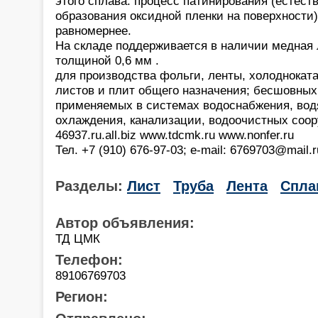
этого сплава: процесс патинирования (естест
образования оксидной пленки на поверхности)
равномернее.
На складе поддерживается в наличии медная 
толщиной 0,6 мм .
для производства фольги, ленты, холоднокат
листов и плит общего назначения; бесшовных
применяемых в системах водоснабжения, водя
охлаждения, канализации, водоочистных соор
46937.ru.all.biz www.tdcmk.ru www.nonfer.ru
Тел. +7 (910) 676-97-03; e-mail: 6769703@mail.r
Разделы:
Лист
Труба
Лента
Спла
Автор объявления:
ТД ЦМК
Телефон:
89106769703
Регион: