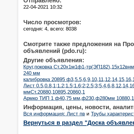
Отправлено:
22-04-2021 10:32
Число просмотров:
сегодня: 4, всего: 8038
Смотрите также предложения на Пр
объявлений (pdo.ru):
Другие объявления:
Круг,поковка Ст.20х1м1ф1-тр(ЭП182),15х12в
240 мм
калибровка 20895 ф3,5.5,6,9,10,11,12,14,15,16,
Лист 0.5,0.8,1;1.2;1.5;1.6;2;2.5;3;5,4,6,8,12,14,1
ммСт.20880,10895,20860,1
Армко ТИП 1 ф40,75 мм,ф230,ф280мм 10880,1
Информация, цены, новости, аналит
Вся информация: Лист пв
и
Трубы характерис
Вернуться в раздел "Доска объявле