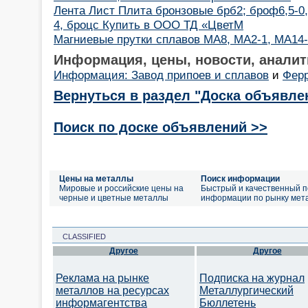
Лента Лист Плита бронзовые брб2; броф6,5-0,1
4, броцс Купить в ООО ТД «ЦветМ
Магниевые прутки сплавов МА8, МА2-1, МА14
Информация, цены, новости, аналит
Информация: Завод припоев и сплавов
и
Ферр
Вернуться в раздел "Доска объявле
Поиск по доске объявлений >>
Цены на металлы
Поиск информации
Мировые и российские цены на
Быстрый и качественный п
черные и цветные металлы
информации по рынку мет
CLASSIFIED
Другое
Другое
Реклама на рынке
Подписка на журнал
металлов на ресурсах
Металлургический
информагентства
Бюллетень