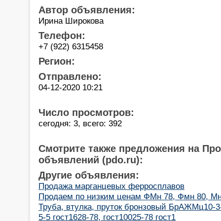
Автор объявления:
Ирина Широкова
Телефон:
+7 (922) 6315458
Регион:
Отправлено:
04-12-2020 10:21
Число просмотров:
сегодня: 3, всего: 392
Смотрите также предложения на Пр
объявлений (pdo.ru):
Другие объявления:
Продажа марганцевых ферросплавов
Продаем по низким ценам ФМн 78, Фмн 80, Мн
Труба, втулка, пруток бронзовый БрАЖМц10-3
5-5 гост1628-78, гост10025-78 гост1