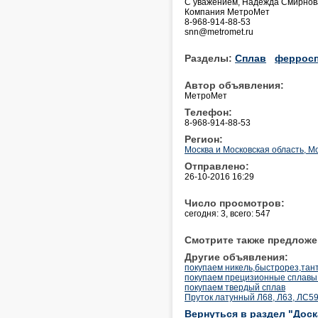
С уважением, Надежда Смирнов
Компания МетроМет
8-968-914-88-53
snn@metromet.ru
Разделы:
Сплав
феррос
Автор объявления:
МетроМет
Телефон:
8-968-914-88-53
Регион:
Москва и Московская область, М
Отправлено:
26-10-2016 16:29
Число просмотров:
сегодня: 3, всего: 547
Смотрите также предложе
Другие объявления:
покупаем никель,быстрорез,танта
покупаем прецизионные сплавы
покупаем твердый сплав
Пруток латунный Л68, Л63, ЛС59
Вернуться в раздел "Дос