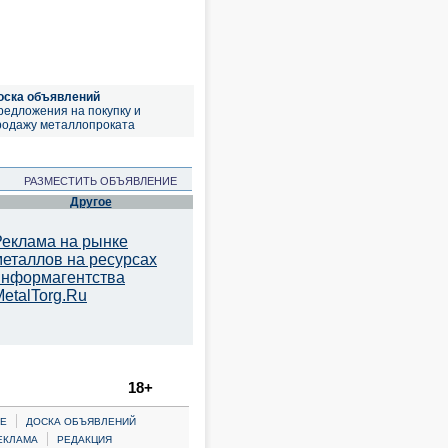
оска объявлений
редложения на покупку и
родажу металлопроката
РАЗМЕСТИТЬ ОБЪЯВЛЕНИЕ
Другое
Реклама на рынке
металлов на ресурсах
информагентства
etalTorg.Ru
18+
|
Е
ДОСКА ОБЪЯВЛЕНИЙ
|
ЕКЛАМА
РЕДАКЦИЯ