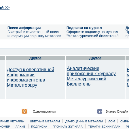
ий >>
Поиск информации
Подписка на журнал
Д
а
Быстрый и качественный поиск
Оформите подписку на журнал
П
информации по рынку металлов
"Металлургический бюллетень"!
п
Другое
Другое
Аналитические
Доступ к оперативной
приложения к журналу
информации
Металлургический
информагентства
Бюллетень
Металлторг.ру
M
Одноклассники
Бизнес Онлайн
|
|
|
|
ЕРНЫЕ МЕТАЛЛЫ
ЦВЕТНЫЕ МЕТАЛЛЫ
ДРАГОЦЕННЫЕ МЕТАЛЛЫ
ЛОМ
CЫРЬ
|
|
|
|
|
НОМЕР
АРХИВ
ПОДПИСКА
ПРОФИЛЬ ЖУРНАЛА
ТЕМАТИЧЕСКИЙ ПЛАН
Р