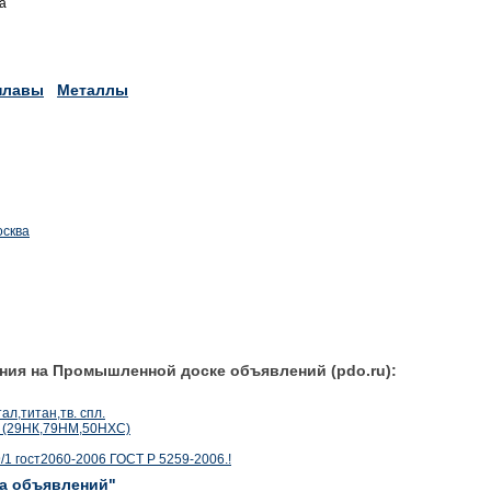
а
плавы
Металлы
осква
ния на Промышленной доске объявлений (pdo.ru):
л,титан,тв. спл.
 (29НК,79НМ,50НХС)
/1 гост2060-2006 ГОСТ Р 5259-2006.!
ка объявлений"