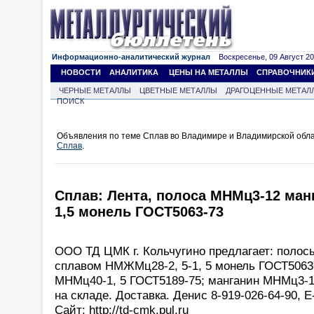
Информационно-аналитический журнал
Воскресенье, 09 Август 202
НОВОСТИ
АНАЛИТИКА
ЦЕНЫ НА МЕТАЛЛЫ
СПРАВОЧНИК
ЧЕРНЫЕ МЕТАЛЛЫ
ЦВЕТНЫЕ МЕТАЛЛЫ
ДРАГОЦЕННЫЕ МЕТАЛ
ПОИСК
Объявления по теме Сплав во Владимире и Владимирской обл
Сплав
.
Сплав: Лента, полоса МНМц3-12 ман
1,5 монель ГОСТ5063-73
ООО ТД ЦМК г. Кольчугино предлагает: полос
сплавом НМЖМц28-2, 5-1, 5 монель ГОСТ5063-
МНМц40-1, 5 ГОСТ5189-75; манганин МНМц3-1
на складе. Доставка. Денис 8-919-026-64-90, Е
Сайт: http://td-cmk.pul.ru