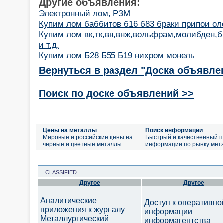
Другие объявления:
Электронный лом, РЗМ
Купим лом баббитов б16 б83 браки припои ол
Купим лом вк,тк,вн,внж,вольфрам,молибден,
и т.д.
Купим лом Б28 Б55 Б19 нихром монель
Вернуться в раздел "Доска объявле
Поиск по доске объявлений >>
Цены на металлы
Поиск информации
Мировые и российские цены на
Быстрый и качественный п
черные и цветные металлы
информации по рынку мет
CLASSIFIED
Другое
Другое
Аналитические
Доступ к оперативно
приложения к журналу
информации
Металлургический
информагентства