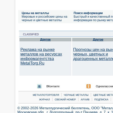
Цены на металлы
Поиск информации
Мировые и российские цены на
Быстрый и качественный п
черные и цветные металлы
информации по рынку мет
CLASSIFIED
Другое
Другое
Реклама на рынке
Прогнозы цен на ры
металлов на ресурсах
черных, цветных и
информагентства
драгоценных металл
MetalTorg.Ru
ВКонтакте
Одноклассни
|
|
МЕТАЛЛОТОРГОВЛЯ
ЧЕРНЫЕ МЕТАЛЛЫ
ЦВЕТНЫЕ МЕТ
|
|
|
|
ЖУРНАЛ
СВЕЖИЙ НОМЕР
АРХИВ
ПОДПИСКА
© 2002-2026 Металлургический бюллетень, ООО "Металлт
Московская обл., г. Долгопрудный, пр-т Пацаева, д. 7, к. 1