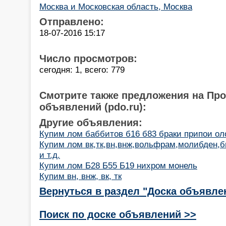
Москва и Московская область, Москва
Отправлено:
18-07-2016 15:17
Число просмотров:
сегодня: 1, всего: 779
Смотрите также предложения на Пр
объявлений (pdo.ru):
Другие объявления:
Купим лом баббитов б16 б83 браки припои ол
Купим лом вк,тк,вн,внж,вольфрам,молибден,
и т.д.
Купим лом Б28 Б55 Б19 нихром монель
Купим вн, внж, вк, тк
Вернуться в раздел "Доска объявле
Поиск по доске объявлений >>