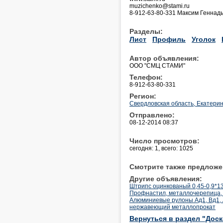
muzichenko@stami.ru
8-912-63-80-331 Максим Геннад
Разделы:
Лист
Профиль
Уголок
Автор объявления:
ООО "СМЦ СТАМИ"
Телефон:
8-912-63-80-331
Регион:
Свердловская область, Екатерин
Отправлено:
08-12-2014 08:37
Число просмотров:
сегодня: 1, всего: 1025
Смотрите также предложе
Другие объявления:
Штрипс оцинкованый 0,45-0,9*137
Профнастил, металлочерепица, с
Алюминиевые рулоны Ад1, Вд1, 
нержавеющий металлопрокат
Вернуться в раздел "Дос