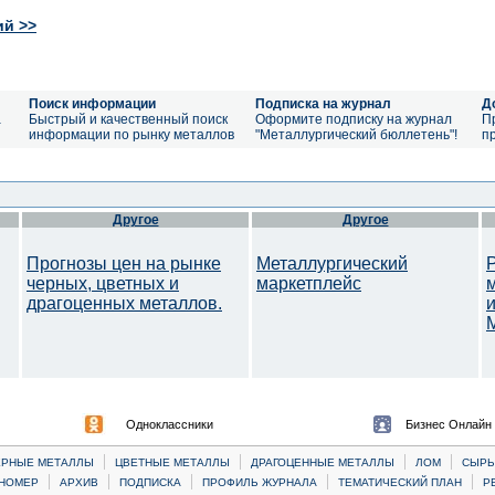
ий >>
Поиск информации
Подписка на журнал
Д
а
Быстрый и качественный поиск
Оформите подписку на журнал
П
информации по рынку металлов
"Металлургический бюллетень"!
п
Другое
Другое
Прогнозы цен на рынке
Металлургический
черных, цветных и
маркетплейс
драгоценных металлов.
M
Одноклассники
Бизнес Онлайн
|
|
|
|
ЕРНЫЕ МЕТАЛЛЫ
ЦВЕТНЫЕ МЕТАЛЛЫ
ДРАГОЦЕННЫЕ МЕТАЛЛЫ
ЛОМ
CЫРЬ
|
|
|
|
|
НОМЕР
АРХИВ
ПОДПИСКА
ПРОФИЛЬ ЖУРНАЛА
ТЕМАТИЧЕСКИЙ ПЛАН
Р