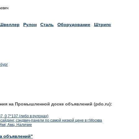
ьевич
Швеллер
Рулон
Сталь
Оборудование
Штрипс
бург
ния на Промышленной доске объявлений (pdo.ru):
, 0,7*137 (либо в рулонах)
айдинг, сэндвич-панели по самой низкой цене в г.Москва
Амг, Амц. Наличие
ка объявлений"