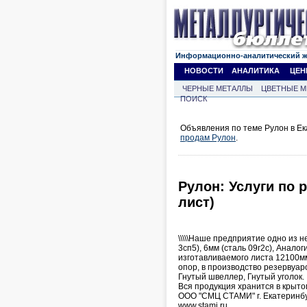
Информационно-аналитический 
НОВОСТИ
АНАЛИТИКА
ЦЕН
ЧЕРНЫЕ МЕТАЛЛЫ
ЦВЕТНЫЕ М
ПОИСК
Объявления по теме Рулон в Ек
продам Рулон
.
Рулон: Услуги по 
лист)
\\\\\Наше предприятие одно из н
3сп5), 6мм (сталь 09г2с), Анал
изготавливаемого листа 12100м
опор, в производство резервуар
Гнутый швеллер, Гнутый уголок.
Вся продукция хранится в крыто
ООО "СМЦ СТАМИ" г. Екатеринбу
www.stami.ru