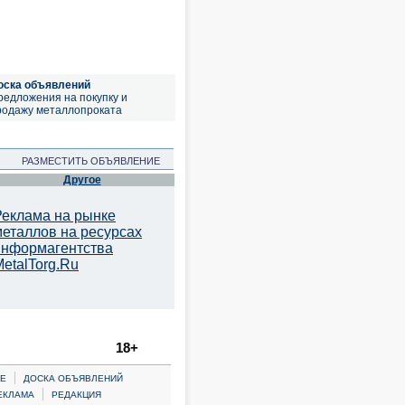
оска объявлений
редложения на покупку и
родажу металлопроката
РАЗМЕСТИТЬ ОБЪЯВЛЕНИЕ
Другое
Реклама на рынке
металлов на ресурсах
информагентства
etalTorg.Ru
18+
|
Е
ДОСКА ОБЪЯВЛЕНИЙ
|
ЕКЛАМА
РЕДАКЦИЯ