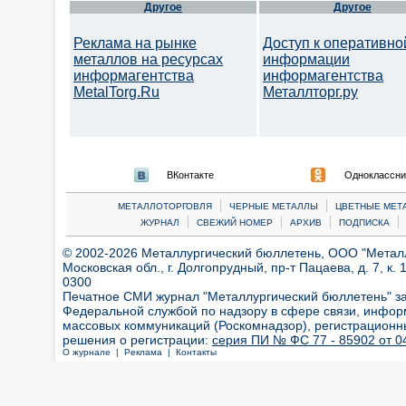
Другое
Другое
Реклама на рынке
Доступ к оперативно
металлов на ресурсах
информации
информагентства
информагентства
MetalTorg.Ru
Металлторг.ру
ВКонтакте
Одноклассни
|
|
МЕТАЛЛОТОРГОВЛЯ
ЧЕРНЫЕ МЕТАЛЛЫ
ЦВЕТНЫЕ МЕТ
|
|
|
|
ЖУРНАЛ
СВЕЖИЙ НОМЕР
АРХИВ
ПОДПИСКА
© 2002-2026 Металлургический бюллетень, ООО "Металлт
Московская обл., г. Долгопрудный, пр-т Пацаева, д. 7, к. 1
0300
Печатное СМИ журнал "Металлургический бюллетень" з
Федеральной службой по надзору в сфере связи, инфор
массовых коммуникаций (Роскомнадзор), регистрационн
решения о регистрации:
серия ПИ № ФС 77 - 85902 от 04
О журнале |
Реклама |
Контакты