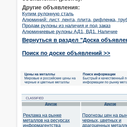
Другие объявления:
Купим рулонную сталь
Алюминий: лист, лента, плита, рифленка, труб
Продам рулоны из наличия и под заказ
Алюминиевые рулоны АД1, ВД1. Наличие
Вернуться в раздел "Доска объявле
Поиск по доске объявлений >>
Цены на металлы
Поиск информации
Мировые и российские цены на
Быстрый и качественный п
черные и цветные металлы
информации по рынку мет
CLASSIFIED
Другое
Другое
Реклама на рынке
Прогнозы цен на ры
металлов на ресурсах
черных, цветных и
информагентства
драгоценных металл