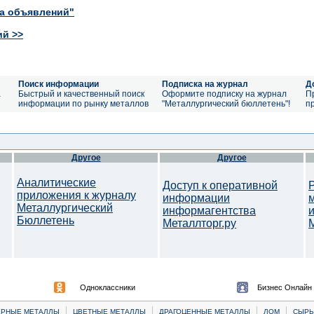
ка объявлений"
ий >>
Поиск информации
Подписка на журнал
Д
а
Быстрый и качественный поиск
Оформите подписку на журнал
П
информации по рынку металлов
"Металлургический бюллетень"!
п
Другое
Другое
Аналитические
Доступ к оперативной
приложения к журналу
информации
Металлургический
информагентства
Бюллетень
Металлторг.ру
M
Одноклассники
Бизнес Онлайн
|
|
|
|
ЕРНЫЕ МЕТАЛЛЫ
ЦВЕТНЫЕ МЕТАЛЛЫ
ДРАГОЦЕННЫЕ МЕТАЛЛЫ
ЛОМ
CЫРЬ