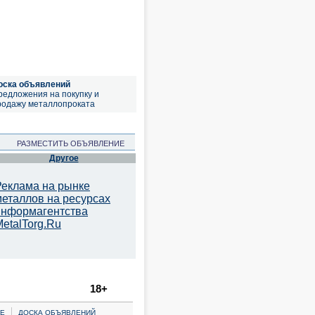
оска объявлений
редложения на покупку и
родажу металлопроката
РАЗМЕСТИТЬ ОБЪЯВЛЕНИЕ
Другое
Реклама на рынке
металлов на ресурсах
информагентства
etalTorg.Ru
18+
|
Е
ДОСКА ОБЪЯВЛЕНИЙ