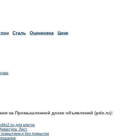
улон
Сталь
Оцинковка
Цинк
осква
ния на Промышленной доске объявлений (pdo.ru):
48х2 оц для клеток
Арматура, Лист,
с покрытием и без покрытия
площадок