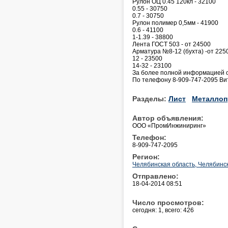
Рулон ОЦ 0.45 120кл - 32100
0.55 - 30750
0.7 - 30750
Рулон полимер 0,5мм - 41900
0.6 - 41100
1-1.39 - 38800
Лента ГОСТ 503 - от 24500
Арматура №8-12 (бухта) -от 225
12 - 23500
14-32 - 23100
За более полной информацией 
По телефону 8-909-747-2095 Ви
Разделы:
Лист
Металлоп
Автор объявления:
ООО «ПромИнжиниринг»
Телефон:
8-909-747-2095
Регион:
Челябинская область, Челябинс
Отправлено:
18-04-2014 08:51
Число просмотров:
сегодня: 1, всего: 426