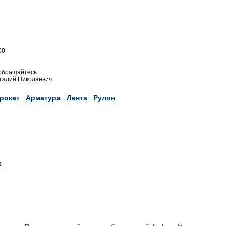
00
обращайтесь
талий Николаевич
рокат
Арматура
Лента
Рулон
к