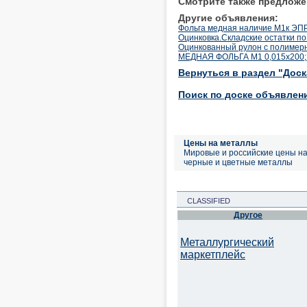
Смотрите также предложе
Другие объявления:
Фольга медная наличие М1к ЭПРН
Оцинковка.Складские остатки по
Оцинкованный рулон с полимер
МЕДНАЯ ФОЛЬГА М1 0,015х200; 0,
Вернуться в раздел "Дос
Поиск по доске объявлен
Цены на металлы
Мировые и российские цены н
черные и цветные металлы
CLASSIFIED
Другое
Металлургический
маркетплейс