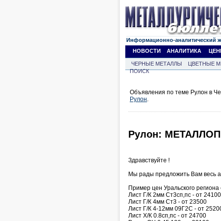
Информационно-аналитический 
НОВОСТИ
АНАЛИТИКА
ЦЕН
ЧЕРНЫЕ МЕТАЛЛЫ
ЦВЕТНЫЕ М
ПОИСК
Объявления по теме Рулон в Че
Рулон
.
Рулон: МЕТАЛЛОП
Здравствуйте !
Мы рады предложить Вам весь 
Пример цен Уральского региона с
Лист Г/К 2мм Ст3сп,пс - от 24100
Лист Г/К 4мм Ст3 - от 23500
Лист Г/К 4-12мм 09Г2С - от 2520
Лист Х/К 0.8сп,пс - от 24700