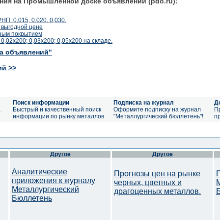
ния на Промышленной доске объявлений (pdo.ru):
П: 0,015, 0,020, 0,030,
 выгодной цене
ным покрытием
02х200; 0,03х200; 0,05х200 на складе.
ка объявлений"
ий >>
Поиск информации
Подписка на журнал
Д
а
Быстрый и качественный поиск
Оформите подписку на журнал
П
информации по рынку металлов
"Металлургический бюллетень"!
п
Другое
Другое
Аналитические
Прогнозы цен на рынке
приложения к журналу
черных, цветных и
Металлургический
драгоценных металлов.
Бюллетень