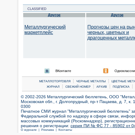
CLASSIFIED
Другое
Другое
Металлургический
Прогнозы цен на ры
маркетплейс
черных, цветных и
драгоценных металл
ВКонтакте
Одноклассни
|
|
МЕТАЛЛОТОРГОВЛЯ
ЧЕРНЫЕ МЕТАЛЛЫ
ЦВЕТНЫЕ МЕТ
|
|
|
|
ЖУРНАЛ
СВЕЖИЙ НОМЕР
АРХИВ
ПОДПИСКА
© 2002-2026 Металлургический бюллетень, ООО "Металлт
Московская обл., г. Долгопрудный, пр-т Пацаева, д. 7, к. 1
0300
Печатное СМИ журнал "Металлургический бюллетень" з
Федеральной службой по надзору в сфере связи, инфор
массовых коммуникаций (Роскомнадзор), регистрационн
решения о регистрации:
серия ПИ № ФС 77 - 85902 от 04
О журнале |
Реклама |
Контакты