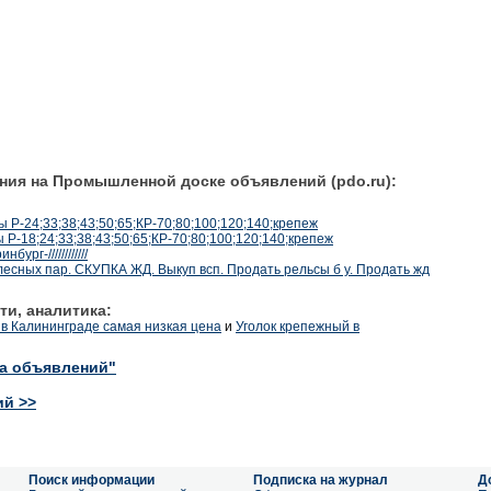
ния на Промышленной доске объявлений (pdo.ru):
Р-24;33;38;43;50;65;КР-70;80;100;120;140;крепеж
-18;24;33;38;43;50;65;КР-70;80;100;120;140;крепеж
рг-////////////
ных пар. СКУПКА ЖД. Выкуп всп. Продать рельсы б у. Продать жд
ти, аналитика:
в Калининграде самая низкая цена
и
Уголок крепежный в
ка объявлений"
ий >>
Поиск информации
Подписка на журнал
Д