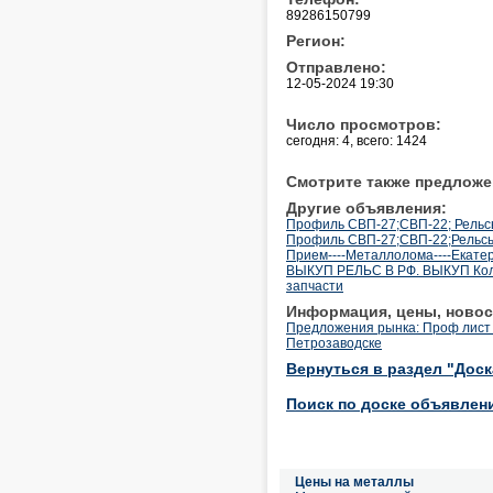
89286150799
Регион:
Отправлено:
12-05-2024 19:30
Число просмотров:
сегодня: 4, всего: 1424
Смотрите также предложе
Другие объявления:
Профиль СВП-27;СВП-22; Рельсы 
Профиль СВП-27;СВП-22;Рельсы Р
Прием----Металлолома----Екатеринбу
ВЫКУП РЕЛЬС В РФ. ВЫКУП Колес
запчасти
Информация, цены, новос
Предложения рынка: Проф лист 
Петрозаводске
Вернуться в раздел "Дос
Поиск по доске объявлен
Цены на металлы