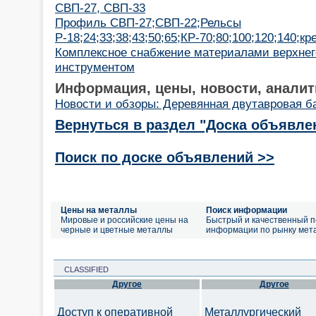
СВП-27, СВП-33
Профиль СВП-27;СВП-22;Рельсы
Р-18;24;33;38;43;50;65;КР-70;80;100;120;140;к
Комплексное снабжение материалами верхнего
инструментом
Информация, цены, новости, аналит
Новости и обзоры: Деревянная двутавровая б
Вернуться в раздел "Доска объявле
Поиск по доске объявлений >>
Цены на металлы
Поиск информации
Мировые и российские цены на
Быстрый и качественный п
черные и цветные металлы
информации по рынку мет
CLASSIFIED
Другое
Другое
Доступ к оперативной
Металлургический