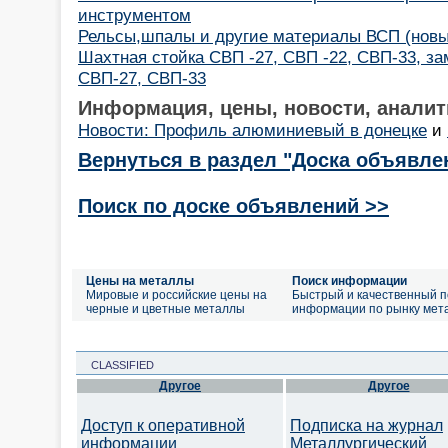
инструментом
Рельсы,шпалы и другие материалы ВСП (новые
Шахтная стойка СВП -27, СВП -22, СВП-33, за
СВП-27, СВП-33
Информация, цены, новости, аналит
Новости: Профиль алюминиевый в донецке
и
Вернуться в раздел "Доска объявле
Поиск по доске объявлений >>
Цены на металлы
Поиск информации
Мировые и российские цены на
Быстрый и качественный п
черные и цветные металлы
информации по рынку мет
CLASSIFIED
Другое
Другое
Доступ к оперативной
Подписка на журнал
информации
Металлургический