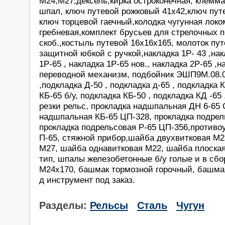
М24,М27,дексель,кирка остроконечная, клемм
шпал, ключ путевой рожковый 41х42,ключ пут
ключ торцевой гаечный,колодка чугунная лок
гребневая,комплект брусьев для стрелочных п
скоб.,костыль путевой 16х16х165, молоток пу
защитной юбкой с ручкой,накладка 1Р- 43 ,нак
1Р-65 , накладка 1Р-65 нов., накладка 2Р-65 ,н
переводной механизм, подбойник ЭШП9М.08.0
,подкладка Д-50 , подкладка д-65 , подкладка 
КБ-65 б/у, подкладка КБ-50 , подкладка КД -6
резки рельс, прокладка надшпальная ДН 6-65 
надшпальная КБ-65 ЦП-328, прокладка подрел
прокладка подрельсовая Р-65 ЦП-356,противоу
П-65, стяжной прибор,шайба двухвитковая М2
М27, шайба однавитковая М22, шайба плоска
тип, шпалы железобетонные б/у голые и в сбо
М24х170, башмак тормозной горочный, башма
д инструмент под заказ.
Разделы:
Рельсы
Сталь
Чугун