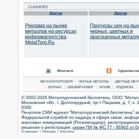
CLASSIFIED
Другое
Другое
Реклама на рынке
Прогнозы цен на ры
металлов на ресурсах
черных, цветных и
информагентства
драгоценных металл
MetalTorg.Ru
ВКонтакте
Одноклассни
|
|
МЕТАЛЛОТОРГОВЛЯ
ЧЕРНЫЕ МЕТАЛЛЫ
ЦВЕТНЫЕ МЕТ
|
|
|
|
ЖУРНАЛ
СВЕЖИЙ НОМЕР
АРХИВ
ПОДПИСКА
© 2002-2026 Металлургический бюллетень, ООО "Металлт
Московская обл., г. Долгопрудный, пр-т Пацаева, д. 7, к. 1
0300
Печатное СМИ журнал "Металлургический бюллетень" з
Федеральной службой по надзору в сфере связи, инфор
массовых коммуникаций (Роскомнадзор), регистрационн
решения о регистрации:
серия ПИ № ФС 77 - 85902 от 04
О журнале |
Реклама |
Контакты