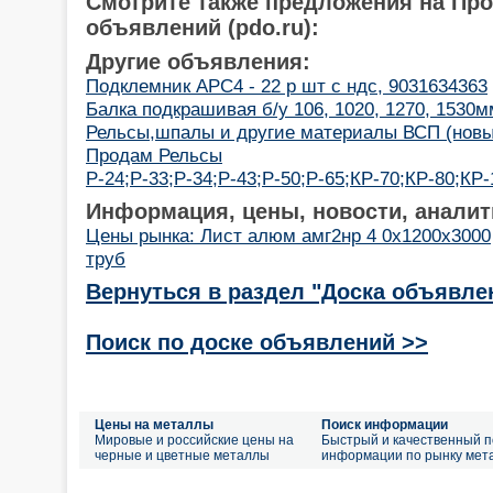
Смотрите также предложения на Пр
объявлений (pdo.ru):
Другие объявления:
Подклемник АРС4 - 22 р шт с ндс, 9031634363
Балка подкрашивая б/у 106, 1020, 1270, 1530м
Рельсы,шпалы и другие материалы ВСП (новые
Продам Рельсы
Р-24;Р-33;Р-34;Р-43;Р-50;Р-65;КР-70;КР-80;КР
Информация, цены, новости, аналит
Цены рынка: Лист алюм амг2нр 4 0х1200х3000
труб
Вернуться в раздел "Доска объявле
Поиск по доске объявлений >>
Цены на металлы
Поиск информации
Мировые и российские цены на
Быстрый и качественный п
черные и цветные металлы
информации по рынку мет