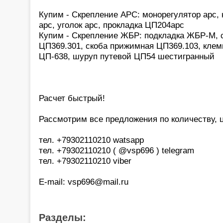
Купим - Скрепление АРС: монорегулятор арс,
арс, уголок арс, прокладка ЦП204арс
Купим - Скрепление ЖБР: подкладка ЖБР-М, с
ЦП369.301, скоба прижимная ЦП369.103, клем
ЦП-638, шуруп путевой ЦП54 шестигранный
Расчет быстрый!
Рассмотрим все предложения по количеству, це
тел. +79302110210 watsapp
тел. +79302110210 ( @vsp696 ) telegram
тел. +79302110210 viber
E-mail: vsp696@mail.ru
Разделы: