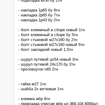
- подкладка кб50 бу 2тн
- накладка 1р65 бу 8тн
- накладка 2р65 бу 7тн
- накладка 1р43 бу 2тн
- болт клеммный в сборе новый 1тн
- болт клеммный в сборе бу 5тн
- болт стыковой м27х160 бу 2тн
- болт стыковой м27х160 новый 5тн
- болт закладной новый 1,5тн
- шуруп путевой цп54 новый 3тн
- шуруп путевой 24х170 бу 2тн
- противоугон п65 2тн
- гайка м27 1тн
- шайба 2х витковая 1тн
- клемма жбр 8тн
- прокладка упругая жбр цп 369.104 8000шт