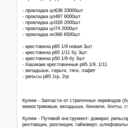
- прокладка цп638 33000шт
- прокладка цп487 6000шт
- прокладка цп328 2000шт
- прокладка цп74 2000шт
- прокладка оп366 6500шт
- крестовина р65 1/9 новая 3шт
- крестовина р65 1/11 бу 3шт
- крестовина р50 1/9 бу 3шт
- башмаки крестовинные р65 1/9, 1/11
- вкладыши, серьги, тяги, лафет
- рельсы р65 1гр, 2гр
Купим - Запчасти от стрелочных переводов (б
межостряковые, вкладыши, бинокли, болты, с
Купим - Путевой инструмент: домкрат, рельсо
рихтовщик, разгонщик, гайковерт, шлифоваль