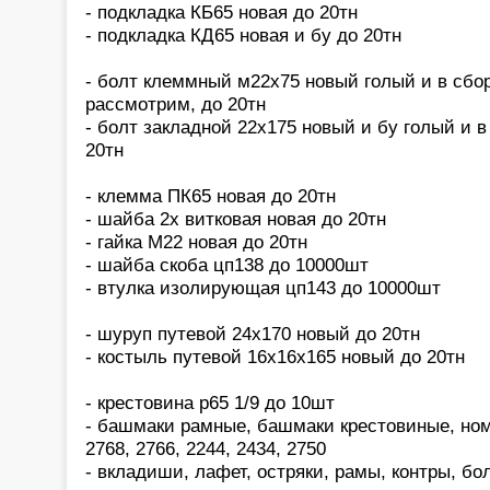
- подкладка КБ65 новая до 20тн
- подкладка КД65 новая и бу до 20тн
- болт клеммный м22х75 новый голый и в сбор
рассмотрим, до 20тн
- болт закладной 22х175 новый и бу голый и 
20тн
- клемма ПК65 новая до 20тн
- шайба 2х витковая новая до 20тн
- гайка М22 новая до 20тн
- шайба скоба цп138 до 10000шт
- втулка изолирующая цп143 до 10000шт
- шуруп путевой 24х170 новый до 20тн
- костыль путевой 16х16х165 новый до 20тн
- крестовина р65 1/9 до 10шт
- башмаки рамные, башмаки крестовиные, ном
2768, 2766, 2244, 2434, 2750
- вкладиши, лафет, остряки, рамы, контры, б