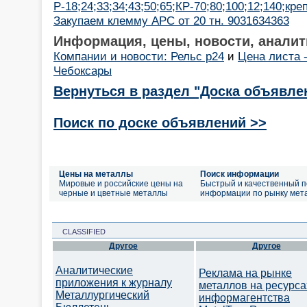
Р-18;24;33;34;43;50;65;КР-70;80;100;12;140;кре
Закупаем клемму АРС от 20 тн. 9031634363
Информация, цены, новости, аналит
Компании и новости: Рельс р24
и
Цена листа 
Чебоксары
Вернуться в раздел "Доска объявле
Поиск по доске объявлений >>
Цены на металлы
Поиск информации
Мировые и российские цены на
Быстрый и качественный п
черные и цветные металлы
информации по рынку мет
CLASSIFIED
Другое
Другое
Аналитические
Реклама на рынке
приложения к журналу
металлов на ресурса
Металлургический
информагентства