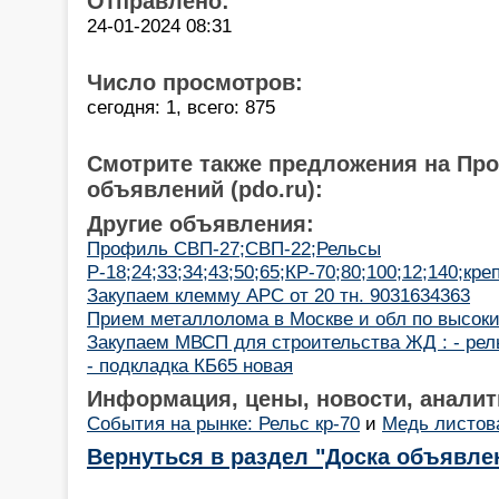
Отправлено:
24-01-2024 08:31
Число просмотров:
сегодня: 1, всего: 875
Смотрите также предложения на Пр
объявлений (pdo.ru):
Другие объявления:
Профиль СВП-27;СВП-22;Рельсы
Р-18;24;33;34;43;50;65;КР-70;80;100;12;140;кре
Закупаем клемму АРС от 20 тн. 9031634363
Прием металлолома в Москве и обл по высок
Закупаем МВСП для строительства ЖД : - рель
- подкладка КБ65 новая
Информация, цены, новости, аналит
События на рынке: Рельс кр-70
и
Медь листов
Вернуться в раздел "Доска объявле