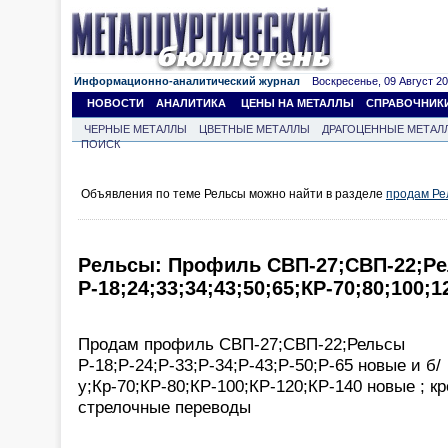
Информационно-аналитический журнал
Воскресенье, 09 Август 202
НОВОСТИ
АНАЛИТИКА
ЦЕНЫ НА МЕТАЛЛЫ
СПРАВОЧНИК
ЧЕРНЫЕ МЕТАЛЛЫ
ЦВЕТНЫЕ МЕТАЛЛЫ
ДРАГОЦЕННЫЕ МЕТАЛ
ПОИСК
Объявления по теме Рельсы можно найти в разделе
продам Ре
Рельсы: Профиль СВП-27;СВП-22;Р
Р-18;24;33;34;43;50;65;КР-70;80;100;
Продам профиль СВП-27;СВП-22;Рельсы
Р-18;Р-24;Р-33;Р-34;Р-43;Р-50;Р-65 новые и б/
у;Кр-70;КР-80;КР-100;КР-120;КР-140 новые ; к
стрелочные переводы