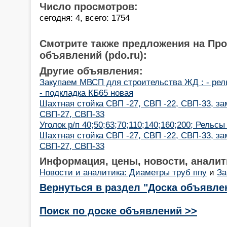
Число просмотров:
сегодня: 4, всего: 1754
Смотрите также предложения на Пр
объявлений (pdo.ru):
Другие объявления:
Закупаем МВСП для строительства ЖД : - рель
- подкладка КБ65 новая
Шахтная стойка СВП -27, СВП -22, СВП-33, за
СВП-27, СВП-33
Уголок р/п 40;50;63;70;110;140;160;200; Рельсы
Шахтная стойка СВП -27, СВП -22, СВП-33, за
СВП-27, СВП-33
Информация, цены, новости, аналит
Новости и аналитика: Диаметры труб ппу
и
За
Вернуться в раздел "Доска объявле
Поиск по доске объявлений >>