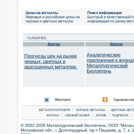
Цены на металлы
Поиск информации
Мировые и российские цены на
Быстрый и качественный п
черные и цветные металлы
информации по рынку мет
CLASSIFIED
Другое
Другое
Аналитические
Прогнозы цен на рынке
приложения к журна
черных, цветных и
Металлургический
драгоценных металлов.
Бюллетень
ВКонтакте
Одноклассни
|
|
МЕТАЛЛОТОРГОВЛЯ
ЧЕРНЫЕ МЕТАЛЛЫ
ЦВЕТНЫЕ МЕТ
|
|
|
|
ЖУРНАЛ
СВЕЖИЙ НОМЕР
АРХИВ
ПОДПИСКА
© 2002-2026 Металлургический бюллетень, ООО "Металлт
Московская обл., г. Долгопрудный, пр-т Пацаева, д. 7, к. 1