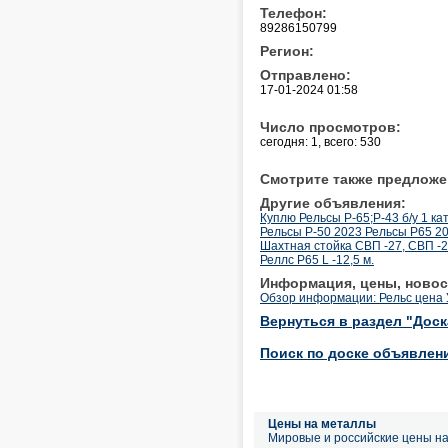
Телефон:
89286150799
Регион:
Отправлено:
17-01-2024 01:58
Число просмотров:
сегодня: 1, всего: 530
Смотрите также предложе
Другие объявления:
Куплю Рельсы Р-65;Р-43 б/у 1 кат
Рельсы Р-50 2023 Рельсы Р65 20
Шахтная стойка СВП -27, СВП -2
Реллс Р65 L -12,5 м.
Информация, цены, новос
Обзор информации: Рельс цена
Вернуться в раздел "Дос
Поиск по доске объявлен
Цены на металлы
Мировые и российские цены н