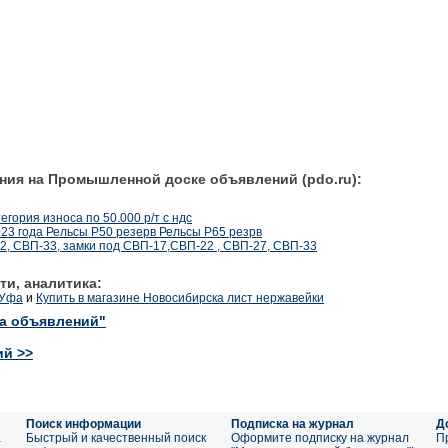
ния на Промышленной доске объявлений (pdo.ru):
егория износа по 50.000 р/т с ндс
23 года Рельсы Р50 резерв Рельсы Р65 резрв
2, СВП-33, замки под СВП-17,СВП-22 , СВП-27, СВП-33
ти, аналитика:
 Уфа
и
Купить в магазине Новосибирска лист нержавейки
ка объявлений"
ий >>
Поиск информации
Подписка на журнал
Д
а
Быстрый и качественный поиск
Оформите подписку на журнал
П