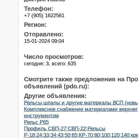
Телефон:
+7 (905) 1622561
Регион:
Отправлено:
15-01-2024 09:04
Число просмотров:
сегодня: 3, всего: 635
Смотрите также предложения на Пр
объявлений (pdo.ru):
Другие объявления:
Рельсы,шпалы и другие материалы ВСП (новые
Комплексное снабжение материалами верхнего
инструментом
Рельс Р65
Профиль СВП-27;СВП-22;Рельсы
Р-18;24;33;34;43;50;65;КР-70;80;100;120;140;кр