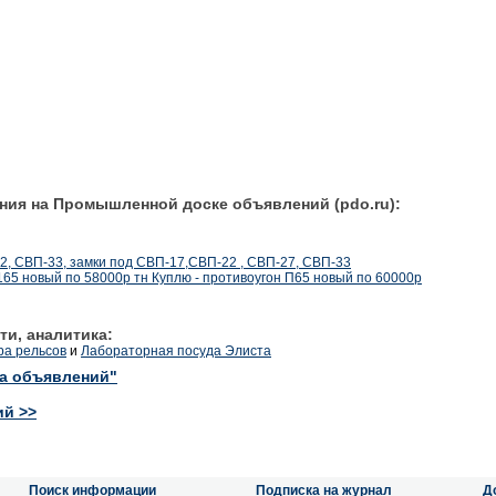
ния на Промышленной доске объявлений (pdo.ru):
2, СВП-33, замки под СВП-17,СВП-22 , СВП-27, СВП-33
165 новый по 58000р тн Куплю - противоугон П65 новый по 60000р
ти, аналитика:
ра рельсов
и
Лабораторная посуда Элиста
ка объявлений"
ий >>
Поиск информации
Подписка на журнал
Д