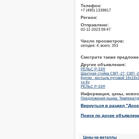
Телефон:
+7 (495) 1339817
Регион:
Отправлено:
02-11-2023 09:47
Число просмотров:
сегодня: 4, всего: 353
Смотрите также предложе
Другие объявления:
РЕЛЬС Р-33!!!
Шахтная стойка СВП -27, СВП -2
Куплю - костыль путовой 16х16х
тн Ку
РЕЛЬС Р-33!!!
Информация, цены, новос
Предложения рынка: Температу
Вернуться в раздел "Дос
Поиск по доске объявлен
Цены на металлы