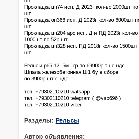
шт
Прокладка цп74 исп. Д 2023г кол-во 2000шт по
шт
Прокладка оп366 исп. Д 2023г кол-во 6000шт п
шт
Прокладка цп204 арс исп. Д и ПД 2023г кол-во
1000шт по 52р шт
Прокладка цп328 исп. ПД 2018г кол-во 1500шт 
шт
Рельсы р65 12, 5м 1гр по 69900р тн с ндс
Шпала железобетонная Ш1 бу в сборе
по 3900р шт с ндс
тел. +79302110210 watsapp
тел. +79302110210 telegram ( @vsp696 )
тел. +79302110210 viber
Разделы:
Рельсы
Автор объявления: