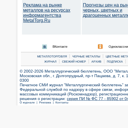
Реклама на рынке
Прогнозы цен на ры
металлов на ресурсах
черных, цветных и
информагентства
драгоценных металл
MetalTorg.Ru
ВКонтакте
Одноклассни
|
|
МЕТАЛЛОТОРГОВЛЯ
ЧЕРНЫЕ МЕТАЛЛЫ
ЦВЕТНЫЕ МЕТ
|
|
|
|
ЖУРНАЛ
СВЕЖИЙ НОМЕР
АРХИВ
ПОДПИСКА
© 2002-2026 Металлургический бюллетень, ООО "Металлт
Московская обл., г. Долгопрудный, пр-т Пацаева, д. 7, к. 1
0300
Печатное СМИ журнал "Металлургический бюллетень" з
Федеральной службой по надзору в сфере связи, инфор
массовых коммуникаций (Роскомнадзор), регистрационн
решения о регистрации:
серия ПИ № ФС 77 - 85902 от 04
О журнале |
Реклама |
Контакты