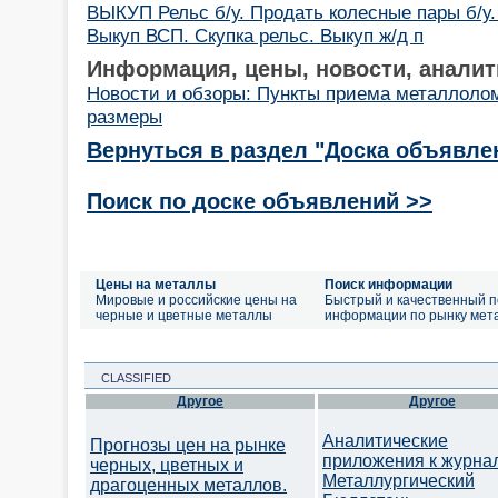
ВЫКУП Рельс б/у. Продать колесные пары б/у.
Выкуп ВСП. Скупка рельс. Выкуп ж/д п
Информация, цены, новости, аналит
Новости и обзоры: Пункты приема металлоло
размеры
Вернуться в раздел "Доска объявле
Поиск по доске объявлений >>
Цены на металлы
Поиск информации
Мировые и российские цены на
Быстрый и качественный п
черные и цветные металлы
информации по рынку мет
CLASSIFIED
Другое
Другое
Аналитические
Прогнозы цен на рынке
приложения к журна
черных, цветных и
Металлургический
драгоценных металлов.