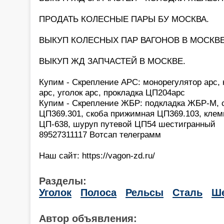
ПРОДАТЬ КОЛЕСНЫЕ ПАРЫ БУ МОСКВА.
ВЫКУП КОЛЕСНЫХ ПАР ВАГОНОВ В МОСКВЕ
ВЫКУП ЖД ЗАПЧАСТЕЙ В МОСКВЕ.
Купим - Скрепление АРС: монорегулятор арс,
арс, уголок арс, прокладка ЦП204арс
Купим - Скрепление ЖБР: подкладка ЖБР-М, с
ЦП369.301, скоба прижимная ЦП369.103, клем
ЦП-638, шуруп путевой ЦП54 шестигранный
89527311117 Вотсап телеграмм
Наш сайт: https://vagon-zd.ru/
Разделы:
Уголок
Полоса
Рельсы
Сталь
Ше
Автор объявления: