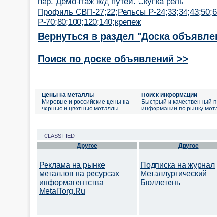
пар. Демонтаж ж/д путей. Скупка рель
Профиль СВП-27;22;Рельсы Р-24;33;34;43;50;6
Р-70;80;100;120;140;крепеж
Вернуться в раздел "Доска объявле
Поиск по доске объявлений >>
Цены на металлы
Поиск информации
Мировые и российские цены на
Быстрый и качественный п
черные и цветные металлы
информации по рынку мет
CLASSIFIED
Другое
Другое
Реклама на рынке
Подписка на журнал
металлов на ресурсах
Металлургический
информагентства
Бюллетень
MetalTorg.Ru