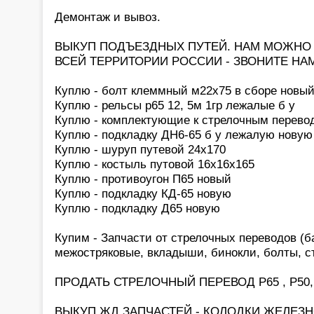
Демонтаж и вывоз.
ВЫКУП ПОДЪЕЗДНЫХ ПУТЕЙ. НАМ МОЖНО 
ВСЕЙ ТЕРРИТОРИИ РОССИИ - ЗВОНИТЕ НАМ
Куплю - болт клеммный м22х75 в сборе новый
Куплю - рельсы р65 12, 5м 1гр лежалые б у
Куплю - комплектующие к стрелочным перевод
Куплю - подкладку ДН6-65 б у лежалую новую
Куплю - шуруп путевой 24х170
Куплю - костыль путовой 16х16х165
Куплю - противоугон П65 новый
Куплю - подкладку КД-65 новую
Куплю - подкладку Д65 новую
Купим - Запчасти от стрелочных переводов (б
межостряковые, вкладыши, бинокли, болты, с
ПРОДАТЬ СТРЕЛОЧНЫЙ ПЕРЕВОД Р65 , Р50,
ВЫКУП ЖД ЗАПЧАСТЕЙ - КОЛОДКИ ЖЕЛЕ