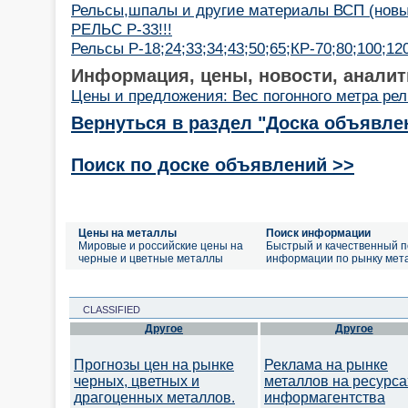
Рельсы,шпалы и другие материалы ВСП (новые
РЕЛЬС Р-33!!!
Рельсы Р-18;24;33;34;43;50;65;КР-70;80;100;12
Информация, цены, новости, аналит
Цены и предложения: Вес погонного метра ре
Вернуться в раздел "Доска объявле
Поиск по доске объявлений >>
Цены на металлы
Поиск информации
Мировые и российские цены на
Быстрый и качественный п
черные и цветные металлы
информации по рынку мет
CLASSIFIED
Другое
Другое
Прогнозы цен на рынке
Реклама на рынке
черных, цветных и
металлов на ресурса
драгоценных металлов.
информагентства