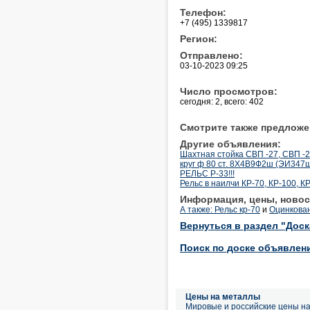
Телефон:
+7 (495) 1339817
Регион:
Отправлено:
03-10-2023 09:25
Число просмотров:
сегодня: 2, всего: 402
Смотрите также предложе
Другие объявления:
Шахтная стойка СВП -27, СВП -2
круг ф 80 ст. 8Х4В9Ф2ш (ЭИ347ш)
РЕЛЬС Р-33!!!
Рельс в наилчи КР-70, КР-100, КР
Информация, цены, новос
А также: Рельс кр-70
и
Оцинкован
Вернуться в раздел "Дос
Поиск по доске объявлен
Цены на металлы
Мировые и российские цены н