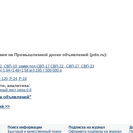
ния на Промышленной доске объявлений (pdo.ru):
2, СВП-33, замки под СВП-17,СВП-22 , СВП-27, СВП-33
 1,64+1,48+1,58 м 0,195 т 500 000 р
-120, Р-24, Р-18
ти, аналитика:
ный лист цена 0 8
ка объявлений"
ий >>
Поиск информации
Подписка на журнал
Д
а
Быстрый и качественный поиск
Оформите подписку на журнал
П