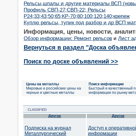
Рельсы,шпалы и другие материалы ВСП (новые
Профиль СВП-27;СВП-22; Рельсы
Р24;33;43;50;65;КР-70;80;100;120;140;крепеж
Куплю рельсы, тупик под разбор и др ВСП ма
Информация, цены, новости, аналит
Обзор информации: Ремонт рельсов
и
Лист ад
Вернуться в раздел "Доска объявле
Поиск по доске объявлений >>
Цены на металлы
Поиск информации
Мировые и российские цены на
Быстрый и качественный п
черные и цветные металлы
информации по рынку мет
CLASSIFIED
Другое
Другое
Подписка на журнал
Доступ к оперативно
Металлургический
информации