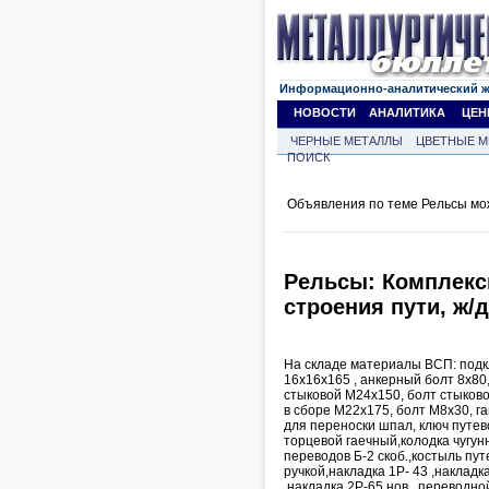
Информационно-аналитический 
НОВОСТИ
АНАЛИТИКА
ЦЕН
ЧЕРНЫЕ МЕТАЛЛЫ
ЦВЕТНЫЕ М
ПОИСК
Объявления по теме Рельсы мо
Рельсы: Комплекс
строения пути, ж/
На складе материалы ВСП: подкл
16х16х165 , анкерный болт 8х80
стыковой М24х150, болт стыково
в сборе М22х175, болт М8х30, г
для переноски шпал, ключ путев
торцевой гаечный,колодка чугун
переводов Б-2 скоб.,костыль пу
ручкой,накладка 1Р- 43 ,накладка
,накладка 2Р-65 нов., переводн