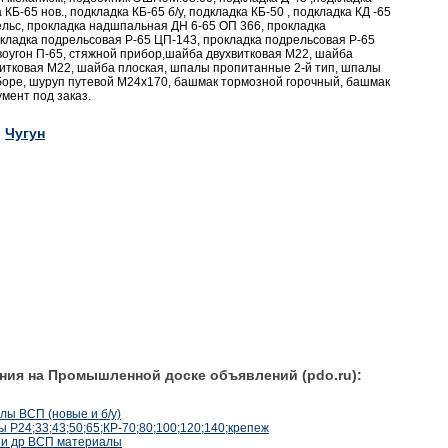
а КБ-65 нов., подкладка КБ-65 б/у, подкладка КБ-50 , подкладка КД -65
ельс, прокладка надшпальная ДН 6-65 ОП 366, прокладка
кладка подрельсовая Р-65 ЦП-143, прокладка подрельсовая Р-65
воугон П-65, стяжной прибор,шайба двухвитковая М22, шайба
итковая М22, шайба плоская, шпалы пропитанные 2-й тип, шпалы
сборе, шуруп путевой М24х170, башмак тормозной горочный, башмак
мент под заказ.
Чугун
ния на Промышленной доске объявлений (pdo.ru):
лы ВСП (новые и б/у)
Р24;33;43;50;65;КР-70;80;100;120;140;крепеж
р и др ВСП материалы