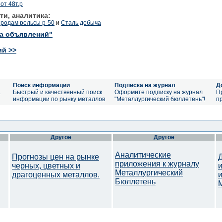
от 48т.р
ти, аналитика:
родам рельсы р-50
и
Сталь добыча
ка объявлений"
ий >>
Поиск информации
Подписка на журнал
Д
а
Быстрый и качественный поиск
Оформите подписку на журнал
П
информации по рынку металлов
"Металлургический бюллетень"!
п
Другое
Другое
Аналитические
Прогнозы цен на рынке
приложения к журналу
черных, цветных и
Металлургический
драгоценных металлов.
Бюллетень