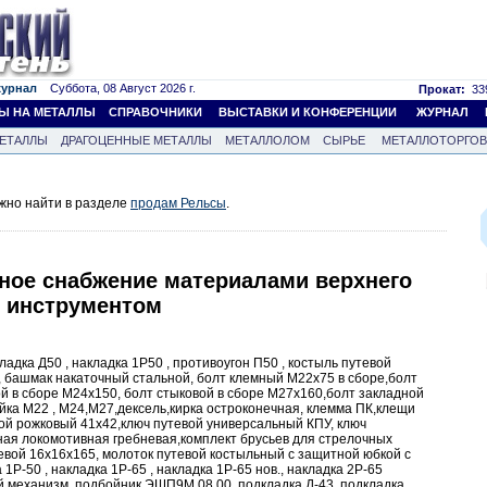
журнал
Суббота, 08 Август 2026 г.
Прокат:
339
Ы НА МЕТАЛЛЫ
СПРАВОЧНИКИ
ВЫСТАВКИ И КОНФЕРЕНЦИИ
ЖУРНАЛ
ЕТАЛЛЫ
ДРАГОЦЕННЫЕ МЕТАЛЛЫ
МЕТАЛЛОЛОМ
СЫРЬЕ
МЕТАЛЛОТОРГО
жно найти в разделе
продам Рельсы
.
ное снабжение материалами верхнего
д инструментом
адка Д50 , накладка 1Р50 , противоугон П50 , костыль путевой
, башмак накаточный стальной, болт клемный М22х75 в сборе,болт
й в сборе М24х150, болт стыковой в сборе М27х160,болт закладной
айка М22 , М24,М27,дексель,кирка остроконечная, клемма ПК,клещи
ой рожковый 41х42,ключ путевой универсальный КПУ, ключ
ная локомотивная гребневая,комплект брусьев для стрелочных
тевой 16х16х165, молоток путевой костыльный с защитной юбкой с
 1Р-50 , накладка 1Р-65 , накладка 1Р-65 нов., накладка 2Р-65
ой механизм, подбойник ЭШП9М.08.00, подкладка Д-43 ,подкладка