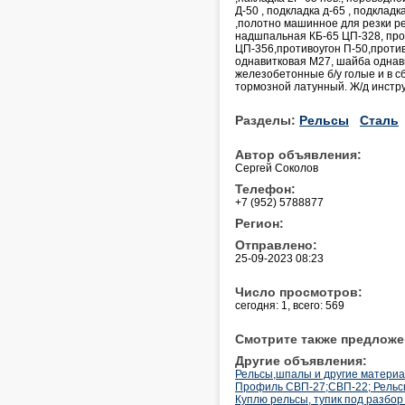
Д-50 , подкладка д-65 , подкладк
,полотно машинное для резки р
надшпальная КБ-65 ЦП-328, про
ЦП-356,противоугон П-50,проти
однавитковая М27, шайба однав
железобетонные б/у голые и в 
тормозной латунный. Ж/д инстру
Разделы:
Рельсы
Сталь
Автор объявления:
Сергей Соколов
Телефон:
+7 (952) 5788877
Регион:
Отправлено:
25-09-2023 08:23
Число просмотров:
сегодня: 1, всего: 569
Смотрите также предложе
Другие объявления:
Рельсы,шпалы и другие материа
Профиль СВП-27;СВП-22; Рельсы 
Куплю рельсы, тупик под разбо