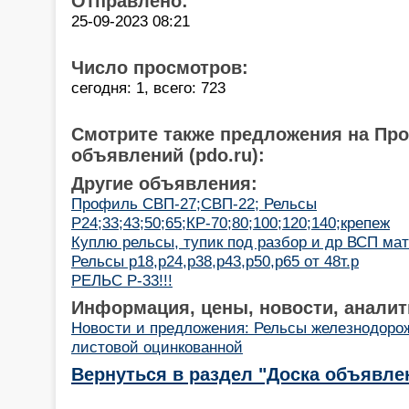
Отправлено:
25-09-2023 08:21
Число просмотров:
сегодня: 1, всего: 723
Смотрите также предложения на Пр
объявлений (pdo.ru):
Другие объявления:
Профиль СВП-27;СВП-22; Рельсы
Р24;33;43;50;65;КР-70;80;100;120;140;крепеж
Куплю рельсы, тупик под разбор и др ВСП ма
Рельсы р18,р24,р38,р43,р50,р65 от 48т.р
РЕЛЬС Р-33!!!
Информация, цены, новости, аналит
Новости и предложения: Рельсы железнодоро
листовой оцинкованной
Вернуться в раздел "Доска объявле