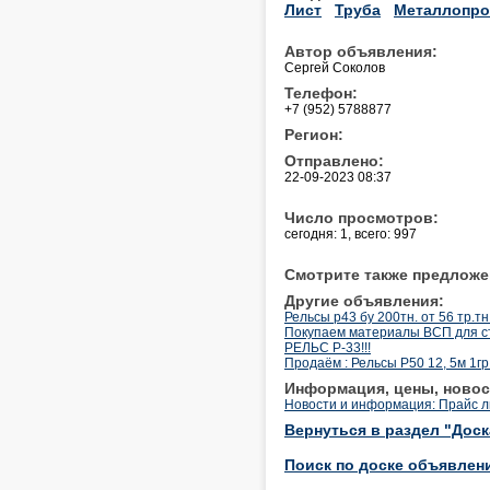
Лист
Труба
Металлопро
Автор объявления:
Сергей Соколов
Телефон:
+7 (952) 5788877
Регион:
Отправлено:
22-09-2023 08:37
Число просмотров:
сегодня: 1, всего: 997
Смотрите также предложе
Другие объявления:
Рельсы р43 бу 200тн. от 56 тр.тн
Покупаем материалы ВСП для с
РЕЛЬС Р-33!!!
Продаём : Рельсы Р50 12, 5м 1гр
Информация, цены, новос
Новости и информация: Прайс л
Вернуться в раздел "Дос
Поиск по доске объявлен