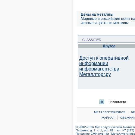
Цены на металлы
Мировые и российские цены н
черные и цветные металлы
CLASSIFIED
Другое
Доступ к оперативной
информации
информагентства
Металлторг.ру
ВКонтакте
|
МЕТАЛЛОТОРГОВЛЯ
Ч
|
ЖУРНАЛ
СВЕЖИЙ 
© 2002-2026 Металлургический бюллетен
Пацаева, д. 7, к. 1, оф. 81, тел. +7 (495
Печатное СМИ журнал "Металлургическ