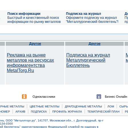
Поиск информации
Подписка на журнал
Д
а
Быстрый и качественный поиск
Оформите подписку на журнал
П
информации по рынку металлов
"Металлургический бюллетень"!
п
Другое
Другое
Реклама на рынке
Подписка на журнал
металлов на ресурсах
Металлургический
информагентства
Бюллетень
MetalTorg.Ru
Одноклассники
Бизнес Онлайн
|
|
|
|
ЕРНЫЕ МЕТАЛЛЫ
ЦВЕТНЫЕ МЕТАЛЛЫ
ДРАГОЦЕННЫЕ МЕТАЛЛЫ
ЛОМ
CЫРЬ
|
|
|
|
|
НОМЕР
АРХИВ
ПОДПИСКА
ПРОФИЛЬ ЖУРНАЛА
ТЕМАТИЧЕСКИЙ ПЛАН
Р
ь, ООО "Металлторг.ру", 141707, Московская обл., г. Долгопрудный, пр-т
) 134-0300
ий бюллетень" зарегистрировано Федеральной службой по надзору в