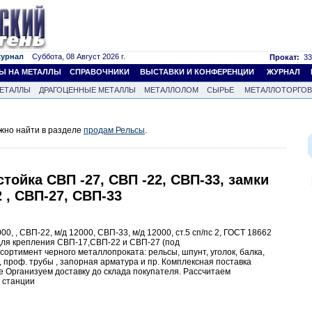
журнал
Суббота, 08 Август 2026 г.
Прокат:
33
Ы НА МЕТАЛЛЫ
СПРАВОЧНИКИ
ВЫСТАВКИ И КОНФЕРЕНЦИИ
ЖУРНАЛ
ЕТАЛЛЫ
ДРАГОЦЕННЫЕ МЕТАЛЛЫ
МЕТАЛЛОЛОМ
СЫРЬЕ
МЕТАЛЛОТОРГО
жно найти в разделе
продам Рельсы
.
тойка СВП -27, СВП -22, СВП-33, замки
 , СВП-27, СВП-33
0, , СВП-22, м/д 12000, СВП-33, м/д 12000, ст.5 сп/пс 2, ГОСТ 18662
 для крепления СВП-17,СВП-22 и СВП-27 (под
сортимент черного металлопроката: рельсы, шпунт, уголок, балка,
, проф. трубы , запорная арматура и пр. Комплексная поставка
 Организуем доставку до склада покупателя. Рассчитаем
 станции