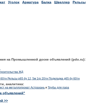
кат
Уголок
Арматура
Балка
Швеллер
Рельсы
ния на Промышленной доске объявлений (pdo.ru):
.
троительства ЖД
 60тн Рельсы р65 бу 12, 5м 1гр 20тн Подкладка д65 бу 60тн
ти, аналитика:
ист на металлопрокат Астрахань
и
Трубы для пара
ка объявлений"
ий >>