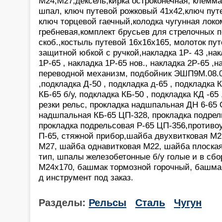
М24,М27,дексель,кирка остроконечная, клемм
шпал, ключ путевой рожковый 41х42,ключ пут
ключ торцевой гаечный,колодка чугунная лок
гребневая,комплект брусьев для стрелочных п
скоб.,костыль путевой 16х16х165, молоток пу
защитной юбкой с ручкой,накладка 1Р- 43 ,нак
1Р-65 , накладка 1Р-65 нов., накладка 2Р-65 ,н
переводной механизм, подбойник ЭШП9М.08.0
,подкладка Д-50 , подкладка д-65 , подкладка 
КБ-65 б/у, подкладка КБ-50 , подкладка КД -6
резки рельс, прокладка надшпальная ДН 6-65 
надшпальная КБ-65 ЦП-328, прокладка подрел
прокладка подрельсовая Р-65 ЦП-356,противоу
П-65, стяжной прибор,шайба двухвитковая М2
М27, шайба однавитковая М22, шайба плоска
тип, шпалы железобетонные б/у голые и в сбо
М24х170, башмак тормозной горочный, башма
д инструмент под заказ.
Разделы:
Рельсы
Сталь
Чугун