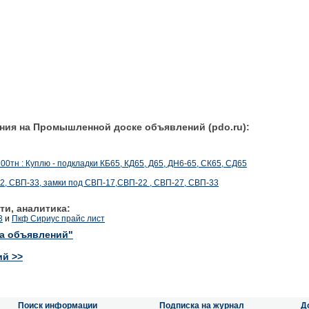
ния на Промышленной доске объявлений (pdo.ru):
00тн : Куплю - подкладки КБ65, КД65, Д65, ДН6-65, СК65, СД65
2, СВП-33, замки под СВП-17,СВП-22 , СВП-27, СВП-33
ти, аналитика:
3
и
Пкф Сириус прайс лист
ка объявлений"
ий >>
Поиск информации
Подписка на журнал
Д