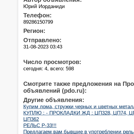
Юрий Иорданиди
Телефон:
89286150799
Регион:
Отправлено:
31-08-2023 03:43
Число просмотров:
сегодня: 4, всего: 598
Смотрите также предложения на Пр
объявлений (pdo.ru):
Другие объявления:
Купим лома, стружки черных и цветных метал
КУПЛЮ : - ПРОКЛАДКИ ЖД : ЦП328, ЦП74, Ц
ЦП362
РЕЛЬС Р-33!!!
Предлагаем вам бывшие в употреблении рельс