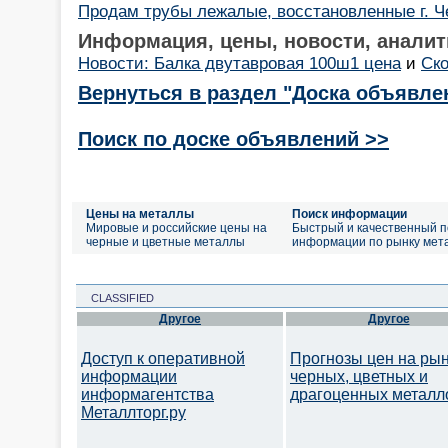
Продам трубы лежалые, восстановленные г. Ч
Информация, цены, новости, аналит
Новости: Балка двутавровая 100ш1 цена
и
Ско
Вернуться в раздел "Доска объявле
Поиск по доске объявлений >>
Цены на металлы
Поиск информации
Мировые и российские цены на
Быстрый и качественный п
черные и цветные металлы
информации по рынку мет
CLASSIFIED
Другое
Другое
Доступ к оперативной
Прогнозы цен на ры
информации
черных, цветных и
информагентства
драгоценных металл
Металлторг.ру