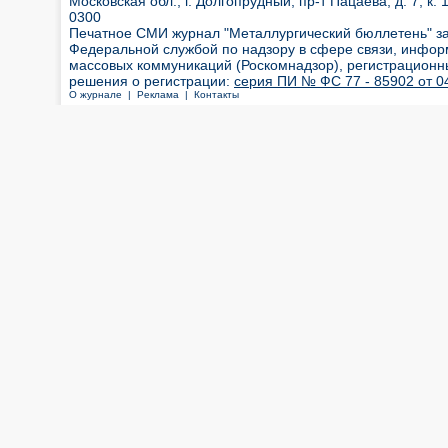
Московская обл., г. Долгопрудный, пр-т Пацаева, д. 7, к. 1
0300
Печатное СМИ журнал "Металлургический бюллетень" з
Федеральной службой по надзору в сфере связи, инфор
массовых коммуникаций (Роскомнадзор), регистрационн
решения о регистрации:
серия ПИ № ФС 77 - 85902 от 04
О журнале |
Реклама |
Контакты