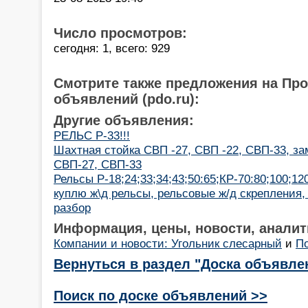
Число просмотров:
сегодня: 1, всего: 929
Смотрите также предложения на Пр
объявлений (pdo.ru):
Другие объявления:
РЕЛЬС Р-33!!!
Шахтная стойка СВП -27, СВП -22, СВП-33, за
СВП-27, СВП-33
Рельсы Р-18;24;33;34;43;50:65;КР-70:80;100;12
куплю ж\д рельсы, рельсовые ж/д скрепления,
разбор
Информация, цены, новости, аналит
Компании и новости: Угольник слесарный
и
П
Вернуться в раздел "Доска объявле
Поиск по доске объявлений >>