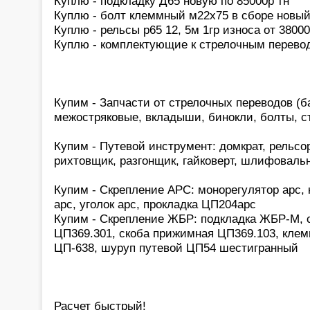
Куплю - подкладку Д65 новую по 85000р тн
Куплю - болт клеммный м22х75 в сборе новый
Куплю - рельсы р65 12, 5м 1гр износа от 38000
Куплю - комплектующие к стрелочным перевод
Купим - Запчасти от стрелочных переводов (б
межостряковые, вкладыши, бинокли, болты, с
Купим - Путевой инструмент: домкрат, рельсо
рихтовщик, разгонщик, гайковерт, шлифоваль
Купим - Скрепление АРС: монорегулятор арс,
арс, уголок арс, прокладка ЦП204арс
Купим - Скрепление ЖБР: подкладка ЖБР-М, с
ЦП369.301, скоба прижимная ЦП369.103, клем
ЦП-638, шуруп путевой ЦП54 шестигранный
Расчет быстрый!