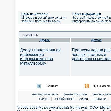
Цены на металлы
Поиск информации
Мировые и российские цены на
Быстрый и качественный п
черные и цветные металлы
информации по рынку мет
CLASSIFIED
Другое
Другое
Доступ к оперативной
Прогнозы цен на ры
информации
черных, цветных и
информагентства
драгоценных металл
Металлторг.ру
ВКонтакте
Одноклассни
|
|
МЕТАЛЛОТОРГОВЛЯ
ЧЕРНЫЕ МЕТАЛЛЫ
ЦВЕТНЫЕ МЕТ
|
|
|
|
ЖУРНАЛ
СВЕЖИЙ НОМЕР
АРХИВ
ПОДПИСКА
© 2002-2026 Металлургический бюллетень, ООО "Металлт