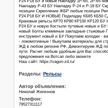
Р24 Р18 БУ и новые Накладку 1Р-65, 2Р-65 но
Накладку Р-43 БУ Накладку Р-24 и Р-18 БУ С
позиции Скрепление ЖБР любые позиции Рел
Р24 Р18 БУ И НОВЫЕ Подкладку КБ65 КБ50 С
Крановые рельсы КР70 КР80 КР100 КР120 БУ 
Р24 БУ и новую Костыли путевые новые и БУ
новый болты клеммные закладные стыковые П
инструмент новый и БУ Покупаем колодки - в
- локомотивные ! Выкупаем материалы для ст
ЖД в любом регионе РФ. Демонтируем ЖД по
пути. Расчет любым удобным для Вас способ
предложения на Вотсап либо звоните
Наш сайт: https://vagon-zd.ru/
Разделы:
Рельсы
Автор объявления:
Николай Железнов
Телефон:
79527311117