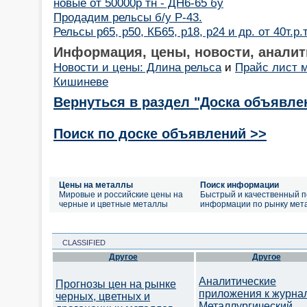
новые от 50000р тн - ДН6-65 бу
Продадим рельсы б/у Р-43.
Рельсы р65, р50, КБ65, р18, р24 и др. от 40т.р.
Информация, цены, новости, аналит
Новости и цены: Длина рельса
и
Прайс лист м
Кишиневе
Вернуться в раздел "Доска объявле
Поиск по доске объявлений >>
Цены на металлы
Поиск информации
Мировые и российские цены на
Быстрый и качественный п
черные и цветные металлы
информации по рынку мет
CLASSIFIED
Другое
Другое
Аналитические
Прогнозы цен на рынке
приложения к журна
черных, цветных и
Металлургический