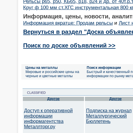
Рельсы р65, р50, КБ65, р18, р24 и др. от 40т.р.
Круг ф 100 мм ст.ХГС инструментальная 800 кг
Информация, цены, новости, аналит
Информация вкратце: Продам рельсы
и
Лист 
Вернуться в раздел "Доска объявле
Поиск по доске объявлений >>
Цены на металлы
Поиск информации
Мировые и российские цены на
Быстрый и качественный п
черные и цветные металлы
информации по рынку мет
CLASSIFIED
Другое
Другое
Доступ к оперативной
Подписка на журнал
информации
Металлургический
информагентства
Бюллетень
Металлторг.ру