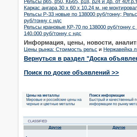
Рельсы р65, р50, КБ65, р18, р24 и др. от 40т.р.
Каркас ангара 30 х 60 х 10.24 м. не монтирова
Рельсы Р-33 новые по 138000 руб/тонну; Рель
руб/тонну с ндс
Рельсы крановые КР-70 по 138000 руб/тонну с 
140.000 руб/тонну с ндс
Информация, цены, новости, аналит
Цены рынка: Стоимость рельс
и
Нержавейка л
Вернуться в раздел "Доска объявле
Поиск по доске объявлений >>
Цены на металлы
Поиск информации
Мировые и российские цены на
Быстрый и качественный п
черные и цветные металлы
информации по рынку мет
CLASSIFIED
Другое
Другое