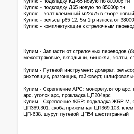
Куплю - подкладку КД-65 новую по 80000р тн
Куплю - подкладку Д65 новую по 85000р тн
Куплю - болт клеммный м22х75 в сборе новый
Куплю - рельсы р65 12, 5м 1гр износа от 38000
Куплю - комплектующие к стрелочным перевод
Купим - Запчасти от стрелочных переводов (б
межостряковые, вкладыши, бинокли, болты, с
Купим - Путевой инструмент: домкрат, рельсо
рихтовщик, разгонщик, гайковерт, шлифоваль
Купим - Скрепление АРС: монорегулятор арс,
арс, уголок арс, прокладка ЦП204арс
Купим - Скрепление ЖБР: подкладка ЖБР-М, с
ЦП369.301, скоба прижимная ЦП369.103, клем
ЦП-638, шуруп путевой ЦП54 шестигранный