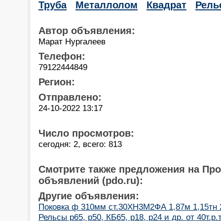
Труба
Металлолом
Квадрат
Рель
Автор объявления:
Марат Нургалеев
Телефон:
79122444849
Регион:
Отправлено:
24-10-2022 13:17
Число просмотров:
сегодня: 2, всего: 813
Смотрите также предложения на Пр
объявлений (pdo.ru):
Другие объявления:
Поковка ф 310мм ст.30ХН3М2ФА 1,87м 1,15тн 2
Рельсы р65, р50, КБ65, р18, р24 и др. от 40т.р.