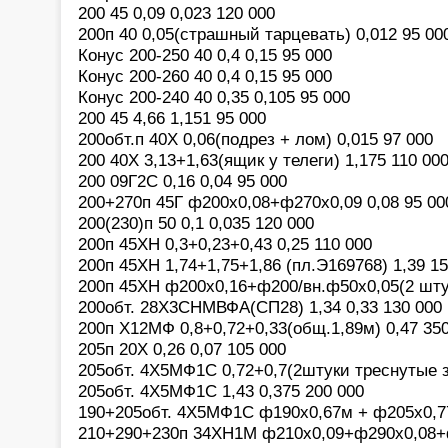
200 45 0,09 0,023 120 000
200п 40 0,05(страшный тарцевать) 0,012 95 00
Конус 200-250 40 0,4 0,15 95 000
Конус 200-260 40 0,4 0,15 95 000
Конус 200-240 40 0,35 0,105 95 000
200 45 4,66 1,151 95 000
200обт.п 40Х 0,06(подрез + лом) 0,015 97 000
200 40Х 3,13+1,63(ящик у телеги) 1,175 110 00
200 09Г2С 0,16 0,04 95 000
200+270п 45Г ф200х0,08+ф270х0,09 0,08 95 00
200(230)п 50 0,1 0,035 120 000
200п 45ХН 0,3+0,23+0,43 0,25 110 000
200п 45ХН 1,74+1,75+1,86 (пл.Э169768) 1,39 15
200п 45ХН ф200х0,16+ф200/вн.ф50х0,05(2 штук
200обт. 28Х3СНМВФА(СП28) 1,34 0,33 130 000
200п Х12МФ 0,8+0,72+0,33(общ.1,89м) 0,47 35
205п 20Х 0,26 0,07 105 000
205обт. 4Х5МФ1С 0,72+0,7(2штуки треснутые за
205обт. 4Х5МФ1С 1,43 0,375 200 000
190+205обт. 4Х5МФ1С ф190х0,67м + ф205х0,77
210+290+230п 34ХН1М ф210х0,09+ф290х0,08+ф