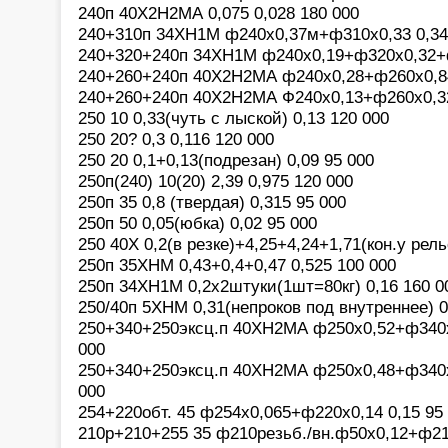
240п 40Х2Н2МА 0,075 0,028 180 000
240+310п 34ХН1М ф240х0,37м+ф310х0,33 0,34
240+320+240п 34ХН1М ф240х0,19+ф320х0,32+ф
240+260+240п 40Х2Н2МА ф240х0,28+ф260х0,84
240+260+240п 40Х2Н2МА Ф240х0,13+ф260х0,32
250 10 0,33(чуть с лыской) 0,13 120 000
250 20? 0,3 0,116 120 000
250 20 0,1+0,13(подрезан) 0,09 95 000
250п(240) 10(20) 2,39 0,975 120 000
250п 35 0,8 (твердая) 0,315 95 000
250п 50 0,05(юбка) 0,02 95 000
250 40Х 0,2(в резке)+4,25+4,24+1,71(кон.у рель
250п 35ХНМ 0,43+0,4+0,47 0,525 100 000
250п 34ХН1М 0,2х2штуки(1шт=80кг) 0,16 160 0
250/40п 5ХНМ 0,31(непроков под внутреннее) 0
250+340+250эксц.п 40ХН2МА ф250х0,52+ф340х
000
250+340+250эксц.п 40ХН2МА ф250х0,48+ф340х
000
254+220обт. 45 ф254х0,065+ф220х0,14 0,15 95
210р+210+255 35 ф210резьб./вн.ф50х0,12+ф21