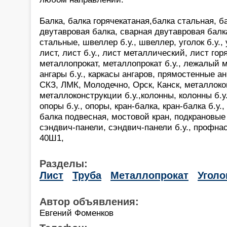
Балка, балка горячекатаная,балка стальная, ба
двутавровая балка, сварная двутавровая балк
стальные, швеллер б.у., швеллер, уголок б.у.,
лист, лист б.у., лист металлический, лист гор
металлопрокат, металлопрокат б.у., лежалый м
ангары б.у., каркасы ангаров, прямостенные а
СКЗ, ЛМК, Молодечно, Орск, Канск, металлоко
металлоконструкции б.у.,колонны, колонны б.у.,
опоры б.у., опоры, кран-балка, кран-балка б.у.,
балка подвесная, мостовой кран, подкрановые 
сэндвич-панели, сэндвич-панели б.у., профнас
40Ш1,
Разделы:
Лист
Труба
Металлопрокат
Уголо
Автор объявления:
Евгений Фоменков