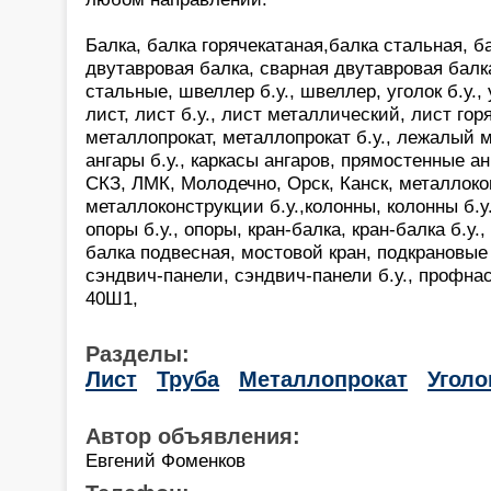
Балка, балка горячекатаная,балка стальная, ба
двутавровая балка, сварная двутавровая балк
стальные, швеллер б.у., швеллер, уголок б.у.,
лист, лист б.у., лист металлический, лист гор
металлопрокат, металлопрокат б.у., лежалый м
ангары б.у., каркасы ангаров, прямостенные а
СКЗ, ЛМК, Молодечно, Орск, Канск, металлоко
металлоконструкции б.у.,колонны, колонны б.у.,
опоры б.у., опоры, кран-балка, кран-балка б.у.,
балка подвесная, мостовой кран, подкрановые 
сэндвич-панели, сэндвич-панели б.у., профнас
40Ш1,
Разделы:
Лист
Труба
Металлопрокат
Уголо
Автор объявления:
Евгений Фоменков