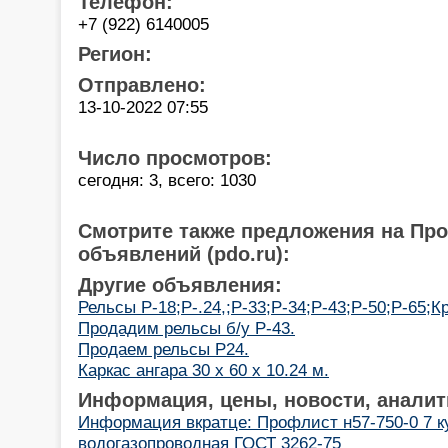
Телефон:
+7 (922) 6140005
Регион:
Отправлено:
13-10-2022 07:55
Число просмотров:
сегодня: 3, всего: 1030
Смотрите также предложения на Пр
объявлений (pdo.ru):
Другие объявления:
Рельсы Р-18;Р-.24,;Р-33;Р-34;Р-43;Р-50;Р-65;К
Продадим рельсы б/у Р-43.
Продаем рельсы Р24.
Каркас ангара 30 х 60 х 10.24 м.
Информация, цены, новости, аналит
Информация вкратце: Профлист н57-750-0 7 к
водогазопроводная ГОСТ 3262-75