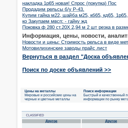
накладка 1р65 новая! Спрос (покупка) Пос
Продадим рельсы б/у Р-43.
Купим гайка м22, шайба м25, кб65, кд65, 1р65
ко Закупаем мвсп: - гайку жд
Поковка ф 280 ст.20Х 2,94 м 2 шт резка в разм
Информация, цены, новости, аналит
Новости и цены: Стоимость рельса в виде ме
Мотовилихинские заводы прайс лист
Вернуться в раздел "Доска объявле
Поиск по доске объявлений >>
Цены на металлы
Поиск информации
Мировые и российские цены на
Быстрый и качественный п
черные и цветные металлы
информации по рынку мет
CLASSIFIED
Другое
Другое